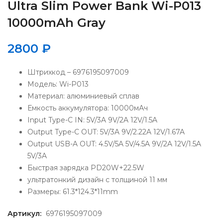
Ultra Slim Power Bank Wi-P013
10000mAh Gray
2800
₽
Штрихкод – 6976195097009
Модель: Wi-P013
Материал: алюминиевый сплав
Емкость аккумулятора: 10000мАч
Input Type-C IN: 5V/3A 9V/2A 12V/1.5A
Output Type-C OUT: 5V/3A 9V/2.22A 12V/1.67A
Output USB-A OUT: 4.5V/5A 5V/4.5A 9V/2A 12V/1.5A
5V/3A
Быстрая зарядка PD20W+22.5W
ультратонкий дизайн с толщиной 11 мм
Размеры: 61.3*124.3*11mm
Артикул:
6976195097009