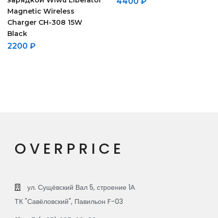
зарядкой Wiwu Liberator
4400
₽
Magnetic Wireless
Charger CH-308 15W
Black
2200
₽
OVERPRICE
ул. Сущёвский Вал 5, строение 1А
ТК "Савёловский", Павильон F-03