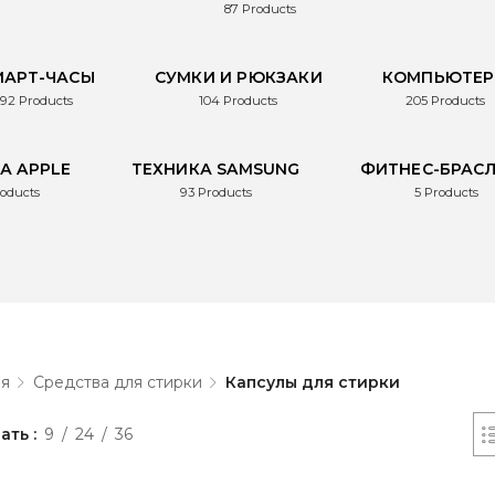
87
Products
МАРТ-ЧАСЫ
СУМКИ И РЮКЗАКИ
КОМПЬЮТЕ
92
Products
104
Products
205
Products
А APPLE
ТЕХНИКА SAMSUNG
ФИТНЕС-БРАС
oducts
93
Products
5
Products
ая
Средства для стирки
Капсулы для стирки
ать
9
24
36