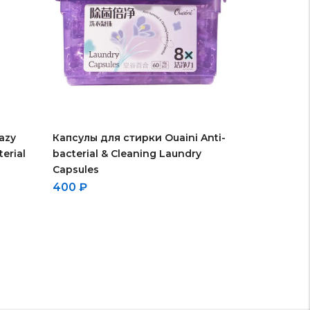
azy
Капсулы для стирки Ouaini Anti-
erial
bacterial & Cleaning Laundry
Capsules
400
₽