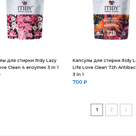
лы для стирки Itidy Lazy
Капсулы для стирки Itidy L
ove Clean 4 enzymes 3 in 1
Life Love Clean 72h Antibact
3 in 1
₽
700
₽
1
2