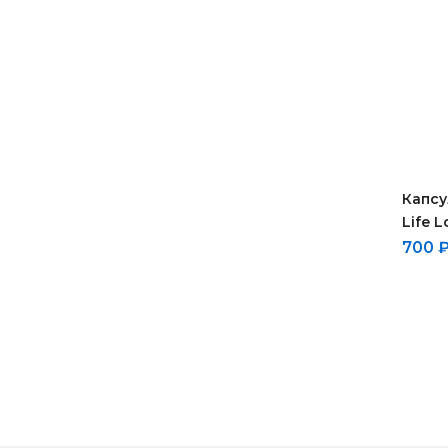
Капсу
Life L
700