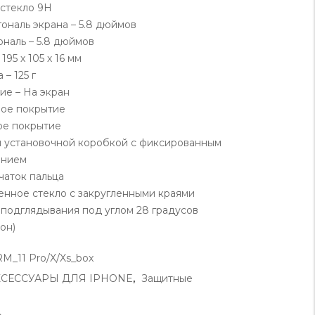
стекло 9H
гональ экрана – 5.8 дюймов
ональ – 5.8 дюймов
195 х 105 х 16 мм
 – 125 г
е – На экран
ое покрытие
ое покрытие
 установочной коробкой с фиксированным
анием
чаток пальца
ленное стекло с закругленными краями
 подглядывания под углом 28 градусов
он)
M_11 Pro/X/Xs_box
КСЕССУАРЫ ДЛЯ IPHONE
,
Защитные