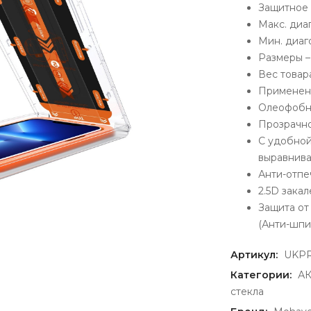
Защитное 
Макс. диа
Мин. диаг
Размеры – 
Вес товара
Применени
Олеофобн
Прозрачн
С удобной
выравнив
Анти-отпе
2.5D зака
Защита от
(Анти-шпи
Артикул:
UKPR
Категории:
А
стекла