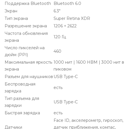
Поддержка Bluetooth
Bluetooth 6.0
Экран
6.3″
Тип экрана
Super Retina XDR
Разрешение экрана
1206 × 2622
Частота обновления
120 Гц
экрана
Число пикселей на
460
дюйм (PPI)
Максимальная яркость
1000 нит | 1600 HBM | 3000 нит в
экрана
пиковом
Разъем для наушников
USB Type-C
Беспроводная
есть
зарядка
Тип разъема для
USB Type-C
зарядки
Быстрая зарядка
есть
Face ID, акселерометр, гироскоп,
Датчики
датчик приближения, компас,