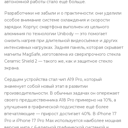
автономной работы стало ещё больше.
Разработчики не забыли и о практичности: они уделили
особое внимание системе охлаждения и скорости
зарядки. Корпус смартфона выполнен из цельного
алюминия по технологии Unibody — это помогает
снизить нагрев при длительной видеосъёмке и других
интенсивных нагрузках. Задняя панель, которая скрывает
магниты MagSafe, изготовлена из сверхпрочного стекла
Ceramic Shield 2 — такого же, как и защитное стекло
экрана.
Сердцем устройства стал чип A19 Pro, который
знаменует собой новый этап в развитии
производительности. В обычных задачах он опережает
своего предшественника A18 Pro примерно на 10%, а
улучшения в графической подсистеме ещё более
впечатляющие — прирост достигает 40%. В iPhone 17
Pro и iPhone 17 Pro Max используется наиболее мощная
версия чипа с 6-ядерной графической системой и