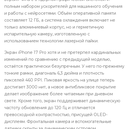
полным набором ускорителей для машинного обучения
и работы с нейросетями. Объём оперативной памяти
составляет 12 ГБ, а система охлаждения включает не
только алюминиевый корпус, но и герметичную
испарительную камеру, изготовленную с
использованием технологии лазерной пайки.
Экран iPhone 17 Pro хотя и не претерпел кардинальных
изменений по сравнению с предыдущей моделью,
остаётся практически безупречным. У него по-прежнему
тонкие рамки, диагональ 6,3 дюйма и плотность
пикселей 460 PPI. Пиковая яркость на улице теперь
достигает 3000 нит, а новое антибликовое покрытие
делает изображение более читаемым при дневном
свете. Кроме того, экран поддерживает динамическую
частоту обновления до 120 Гц и отличается
превосходной контрастностью, присущей OLED-
дисплеям. Фронтальная камера и вспомогательные
датчики скрыты за динамическим островом,